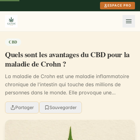
Aller au contenu principal
ESPACE PRO
CBD
Quels sont les avantages du CBD pour la
maladie de Crohn ?
La maladie de Crohn est une maladie inflammatoire
chronique de l'intestin qui touche des millions de
personnes dans le monde. Elle provoque une
inflammation du tube digestif, entraînant une variété
Partager
Sauvegarder
d...