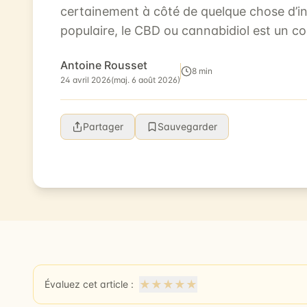
certainement à côté de quelque chose d’in
populaire, le CBD ou cannabidiol est un c
de la plante de chanvre. Vous pouvez trouv
Antoine Rousset
8 min
24 avril 2026
(maj. 6 août 2026)
Partager
Sauvegarder
★
★
★
★
★
Évaluez cet article :