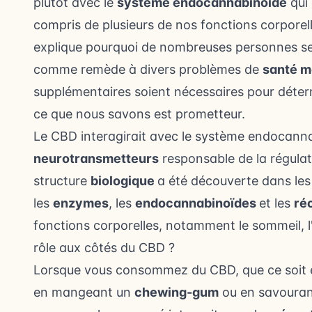
plutôt avec le
système endocannabinoïde
qui 
compris de plusieurs de nos fonctions corpore
explique pourquoi de nombreuses personnes se
comme remède à divers problèmes de
santé m
supplémentaires soient nécessaires pour déte
ce que nous savons est prometteur.
Le CBD interagirait avec le système endocanna
neurotransmetteurs
responsable de la régulat
structure
biologique
a été découverte dans le
les
enzymes
, les
endocannabinoïdes
et les
ré
fonctions corporelles, notamment le sommeil, l
rôle aux côtés du CBD ?
Lorsque vous consommez du CBD, que ce soit en
en mangeant un
chewing-gum
ou en savouran