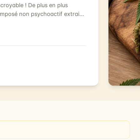
croyable ! De plus en plus
omposé non psychoactif extrait
er des...