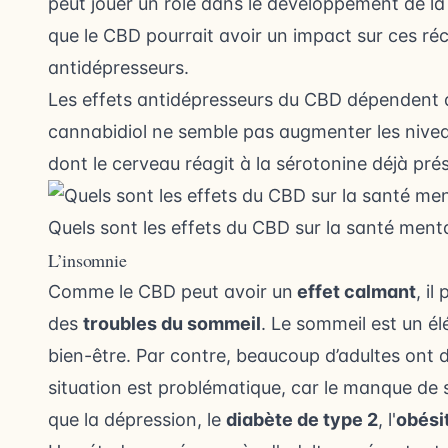
peut jouer un rôle dans le développement de l
que le CBD pourrait avoir un impact sur ces réc
antidépresseurs.
Les effets antidépresseurs du CBD dépendent d
cannabidiol ne semble pas augmenter les nivea
dont le cerveau réagit à la sérotonine déjà pré
Quels sont les effets du CBD sur la santé menta
L’insomnie
Comme le CBD peut avoir un
effet calmant
, i
des
troubles du sommeil
. Le sommeil est un él
bien-être. Par contre, beaucoup d’adultes ont
situation est problématique, car le manque de 
que la dépression, le
diabète de type 2
, l'
obési