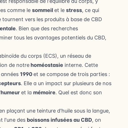
est responsable de l'équilibre du corps, y
lles comme le
sommeil
et le
stress
, ce qui
 tournent vers les produits à base de CBD
entale
. Bien que des recherches
rminer tous
les avantages potentiels du CBD
,
binoïde du corps (ECS), un réseau de
ion de notre
homéostasie
interne. Cette
s années
1990
et se compose de trois parties :
cepteurs
. Elle a un impact sur plusieurs de nos
'
humeur
et la
mémoire
. Quel est donc son
 plaçant une teinture d'huile sous la langue,
t l'une des
boissons infusées au CBD
, on