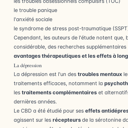
les troubles obsessionnels compulsifs (TOC)
le trouble panique
l'anxiété sociale
le syndrome de stress post-traumatique (SSPT
Cependant, les auteurs de l'étude notent que, b
considérable, des recherches supplémentaires 
avantages thérapeutiques et les effets à lon
La dépression
La dépression
est l'un des
troubles mentaux
le
traitements efficaces, notamment la
psychoth
les
traitements complémentaires
et alternati
dernières années.
Le CBD a été étudié pour ses
effets antidépre
agissent sur les
récepteurs
de la sérotonine d