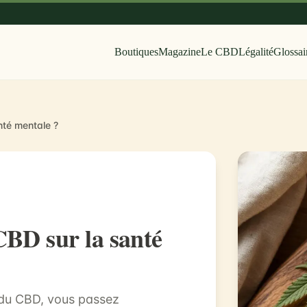
Boutiques
Magazine
Le CBD
Légalité
Glossai
nté mentale ?
 CBD sur la santé
 du CBD, vous passez