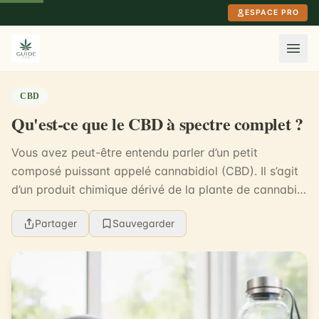
Aller au contenu principal
ESPACE PRO
CBD
Qu'est-ce que le CBD à spectre complet ?
Vous avez peut-être entendu parler d’un petit
composé puissant appelé cannabidiol (CBD). Il s’agit
d’un produit chimique dérivé de la plante de cannabis,
mais qui, contrairement au THC, n’a pas bea...
Partager
Sauvegarder