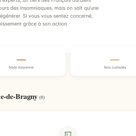
s experts, un tiers des Français auraient
ours des insomniaques, mais on sait qu’une
égénérer. Si vous vous sentez concerné,
missement grâce à son action
—
—
Note moyenne
Avis cumulés
lle-de-Bragny
(0)