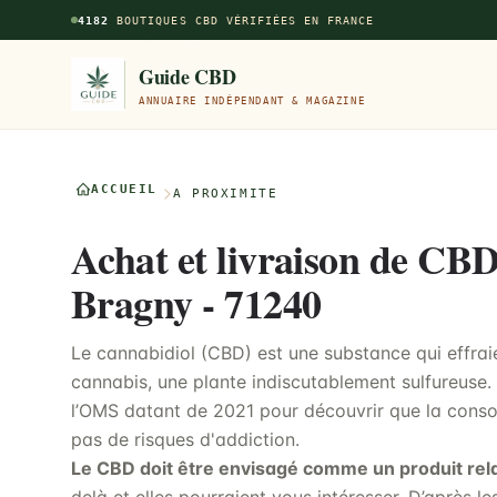
Aller au contenu principal
4182
BOUTIQUES CBD VÉRIFIÉES EN FRANCE
Guide CBD
ANNUAIRE INDÉPENDANT & MAGAZINE
ACCUEIL
À PROXIMITÉ
Achat et livraison de CBD
Bragny - 71240
Le cannabidiol (CBD) est une substance qui effraie
cannabis, une plante indiscutablement sulfureuse. 
l’OMS datant de 2021 pour découvrir que la cons
pas de risques d'addiction.
Le CBD doit être envisagé comme un produit rel