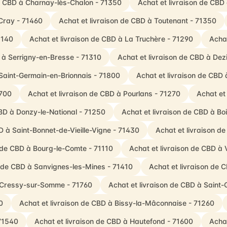
de CBD à Charnay-lès-Chalon - 71350
Achat et livraison de CBD
-Cray - 71460
Achat et livraison de CBD à Toutenant - 71350
1140
Achat et livraison de CBD à La Truchère - 71290
Achat
D à Serrigny-en-Bresse - 71310
Achat et livraison de CBD à De
 Saint-Germain-en-Brionnais - 71800
Achat et livraison de CBD
1700
Achat et livraison de CBD à Pourlans - 71270
Achat et
CBD à Donzy-le-National - 71250
Achat et livraison de CBD à Bo
D à Saint-Bonnet-de-Vieille-Vigne - 71430
Achat et livraison d
n de CBD à Bourg-le-Comte - 71110
Achat et livraison de CBD à 
n de CBD à Sanvignes-les-Mines - 71410
Achat et livraison de 
à Cressy-sur-Somme - 71760
Achat et livraison de CBD à Saint
0
Achat et livraison de CBD à Bissy-la-Mâconnaise - 71260
71540
Achat et livraison de CBD à Hautefond - 71600
Achat