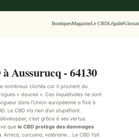
Boutiques
Magazine
Le CBD
Légalité
Glossai
D à Aussurucq - 64130
e nombreux clichés car il provient du
rogues « douces ». Ces inquiétudes ne sont
 vigueur dans l’Union européenne a fixé à
. Le CBD n’a rien d’un stupéfiant.
développer, c’est grâce à ses vertus.
euve que
le CBD protège des dommages
n
. Arnica, curcuma, valériane… Le CBD fait