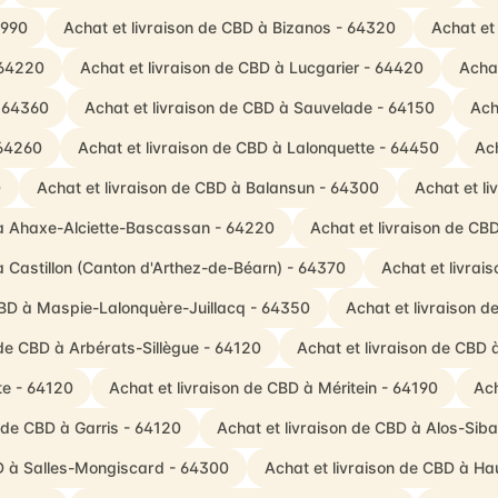
4990
Achat et livraison de CBD à Bizanos - 64320
Achat et
 64220
Achat et livraison de CBD à Lucgarier - 64420
Acha
- 64360
Achat et livraison de CBD à Sauvelade - 64150
Ach
 64260
Achat et livraison de CBD à Lalonquette - 64450
Ach
0
Achat et livraison de CBD à Balansun - 64300
Achat et l
 à Ahaxe-Alciette-Bascassan - 64220
Achat et livraison de CB
à Castillon (Canton d'Arthez-de-Béarn) - 64370
Achat et livrai
CBD à Maspie-Lalonquère-Juillacq - 64350
Achat et livraison 
 de CBD à Arbérats-Sillègue - 64120
Achat et livraison de CBD
te - 64120
Achat et livraison de CBD à Méritein - 64190
Ach
n de CBD à Garris - 64120
Achat et livraison de CBD à Alos-Si
BD à Salles-Mongiscard - 64300
Achat et livraison de CBD à H