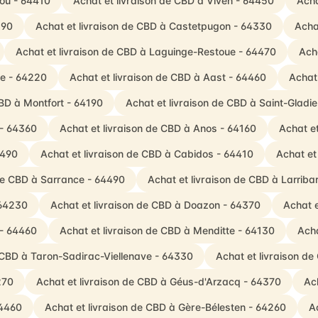
you - 64410
Achat et livraison de CBD à Viven - 64450
Acha
190
Achat et livraison de CBD à Castetpugon - 64330
Acha
Achat et livraison de CBD à Laguinge-Restoue - 64470
Ach
ve - 64220
Achat et livraison de CBD à Aast - 64460
Achat
CBD à Montfort - 64190
Achat et livraison de CBD à Saint-Gladi
 - 64360
Achat et livraison de CBD à Anos - 64160
Achat e
4490
Achat et livraison de CBD à Cabidos - 64410
Achat et
 de CBD à Sarrance - 64490
Achat et livraison de CBD à Larrib
 64230
Achat et livraison de CBD à Doazon - 64370
Achat e
 - 64460
Achat et livraison de CBD à Menditte - 64130
Acha
e CBD à Taron-Sadirac-Viellenave - 64330
Achat et livraison d
270
Achat et livraison de CBD à Géus-d'Arzacq - 64370
Ac
64460
Achat et livraison de CBD à Gère-Bélesten - 64260
A