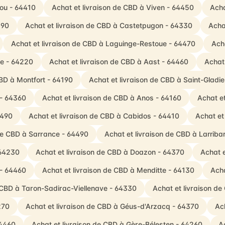
you - 64410
Achat et livraison de CBD à Viven - 64450
Acha
190
Achat et livraison de CBD à Castetpugon - 64330
Acha
Achat et livraison de CBD à Laguinge-Restoue - 64470
Ach
ve - 64220
Achat et livraison de CBD à Aast - 64460
Achat
CBD à Montfort - 64190
Achat et livraison de CBD à Saint-Gladi
 - 64360
Achat et livraison de CBD à Anos - 64160
Achat e
4490
Achat et livraison de CBD à Cabidos - 64410
Achat et
 de CBD à Sarrance - 64490
Achat et livraison de CBD à Larrib
 64230
Achat et livraison de CBD à Doazon - 64370
Achat e
 - 64460
Achat et livraison de CBD à Menditte - 64130
Acha
e CBD à Taron-Sadirac-Viellenave - 64330
Achat et livraison d
270
Achat et livraison de CBD à Géus-d'Arzacq - 64370
Ac
64460
Achat et livraison de CBD à Gère-Bélesten - 64260
A