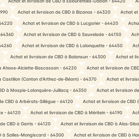
Achat et livraison de CBD à Eslourenties-Daban - 64420
A
4990
Achat et livraison de CBD à Bizanos - 64320
Achat et
 64220
Achat et livraison de CBD à Lucgarier - 64420
Acha
- 64360
Achat et livraison de CBD à Sauvelade - 64150
Ach
 64260
Achat et livraison de CBD à Lalonquette - 64450
Ach
0
Achat et livraison de CBD à Balansun - 64300
Achat et l
 à Ahaxe-Alciette-Bascassan - 64220
Achat et livraison de CB
à Castillon (Canton d'Arthez-de-Béarn) - 64370
Achat et livrai
CBD à Maspie-Lalonquère-Juillacq - 64350
Achat et livraison 
 de CBD à Arbérats-Sillègue - 64120
Achat et livraison de CBD
te - 64120
Achat et livraison de CBD à Méritein - 64190
Ach
n de CBD à Garris - 64120
Achat et livraison de CBD à Alos-Si
BD à Salles-Mongiscard - 64300
Achat et livraison de CBD à H