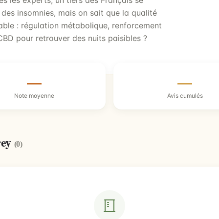
ès les experts, un tiers des Français se
des insomnies, mais on sait que la qualité
ble : régulation métabolique, renforcement
CBD pour retrouver des nuits paisibles ?
—
—
Note moyenne
Avis cumulés
rey
(0)