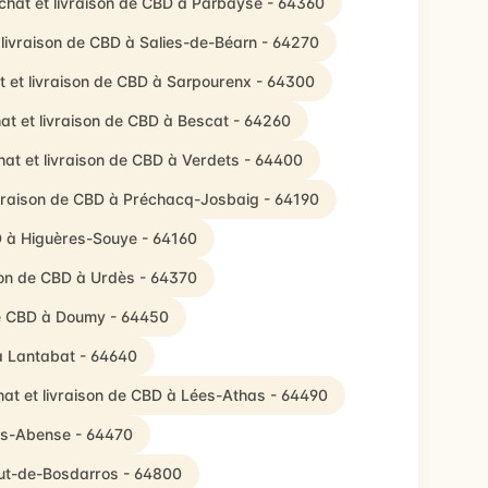
chat et livraison de CBD à Parbayse - 64360
 livraison de CBD à Salies-de-Béarn - 64270
t et livraison de CBD à Sarpourenx - 64300
at et livraison de CBD à Bescat - 64260
at et livraison de CBD à Verdets - 64400
ivraison de CBD à Préchacq-Josbaig - 64190
D à Higuères-Souye - 64160
son de CBD à Urdès - 64370
de CBD à Doumy - 64450
 à Lantabat - 64640
at et livraison de CBD à Lées-Athas - 64490
bas-Abense - 64470
aut-de-Bosdarros - 64800