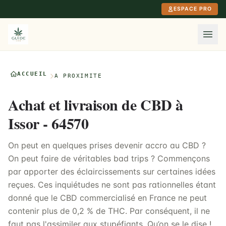
Aller au contenu principal
ESPACE PRO
ACCUEIL
À PROXIMITÉ
Achat et livraison de CBD à
Issor - 64570
On peut en quelques prises devenir accro au CBD ?
On peut faire de véritables bad trips ? Commençons
par apporter des éclaircissements sur certaines idées
reçues. Ces inquiétudes ne sont pas rationnelles étant
donné que le CBD commercialisé en France ne peut
contenir plus de 0,2 % de THC. Par conséquent, il ne
faut pas l'assimiler aux stupéfiants. Qu’on se le dise !