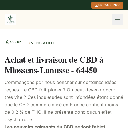
Aller au contenu principal
ESPACE PRO
ACCUEIL
À PROXIMITÉ
Achat et livraison de CBD à
Miossens-Lanusse - 64450
Commençons par nous pencher sur certaines idées
reçues. Le CBD fait planer ? On peut devenir accro
très vite ? Ces inquiétudes sont infondées étant donné
que le CBD commercialisé en France contient moins
de 0,2 % de THC. Il ne présente donc aucun effet
psychotrope.
Les pouvoirs calmants du CBD ne font l'objet