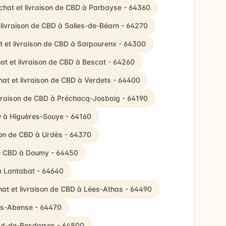
chat et livraison de CBD à Parbayse - 64360
 livraison de CBD à Salies-de-Béarn - 64270
t et livraison de CBD à Sarpourenx - 64300
at et livraison de CBD à Bescat - 64260
at et livraison de CBD à Verdets - 64400
ivraison de CBD à Préchacq-Josbaig - 64190
D à Higuères-Souye - 64160
son de CBD à Urdès - 64370
de CBD à Doumy - 64450
 à Lantabat - 64640
at et livraison de CBD à Lées-Athas - 64490
bas-Abense - 64470
aut-de-Bosdarros - 64800