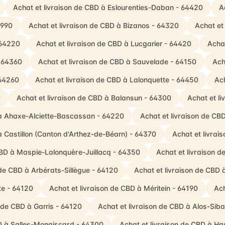
Achat et livraison de CBD à Eslourenties-Daban - 64420
A
4990
Achat et livraison de CBD à Bizanos - 64320
Achat et
 64220
Achat et livraison de CBD à Lucgarier - 64420
Acha
- 64360
Achat et livraison de CBD à Sauvelade - 64150
Ach
 64260
Achat et livraison de CBD à Lalonquette - 64450
Ach
0
Achat et livraison de CBD à Balansun - 64300
Achat et l
 à Ahaxe-Alciette-Bascassan - 64220
Achat et livraison de CB
à Castillon (Canton d'Arthez-de-Béarn) - 64370
Achat et livrai
CBD à Maspie-Lalonquère-Juillacq - 64350
Achat et livraison 
 de CBD à Arbérats-Sillègue - 64120
Achat et livraison de CBD
te - 64120
Achat et livraison de CBD à Méritein - 64190
Ach
n de CBD à Garris - 64120
Achat et livraison de CBD à Alos-Si
BD à Salles-Mongiscard - 64300
Achat et livraison de CBD à H