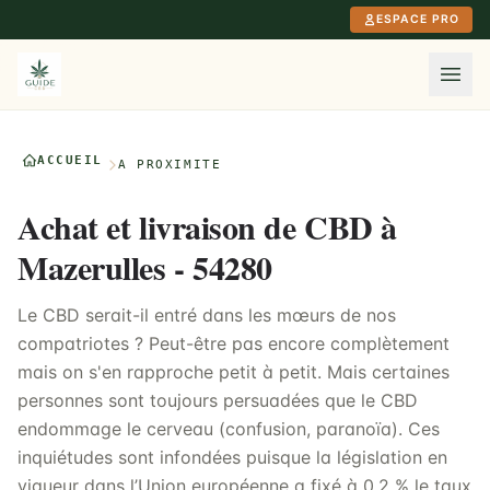
Aller au contenu principal
ESPACE PRO
ACCUEIL
À PROXIMITÉ
Achat et livraison de CBD à
Mazerulles - 54280
Le CBD serait-il entré dans les mœurs de nos
compatriotes ? Peut-être pas encore complètement
mais on s'en rapproche petit à petit. Mais certaines
personnes sont toujours persuadées que le CBD
endommage le cerveau (confusion, paranoïa). Ces
inquiétudes sont infondées puisque la législation en
vigueur dans l’Union européenne a fixé à 0,2 % le taux