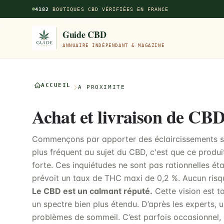
Aller au contenu principal
4182
BOUTIQUES CBD VÉRIFIÉES EN FRANCE
Guide CBD
ANNUAIRE INDÉPENDANT & MAGAZINE
ACCUEIL
À PROXIMITÉ
Achat et livraison de CBD
Commençons par apporter des éclaircissements sur
plus fréquent au sujet du CBD, c'est que ce prod
forte. Ces inquiétudes ne sont pas rationnelles ét
prévoit un taux de THC maxi de 0,2 %. Aucun risq
Le CBD est un calmant réputé.
Cette vision est t
un spectre bien plus étendu. D’après les experts, u
problèmes de sommeil. C’est parfois occasionnel, 