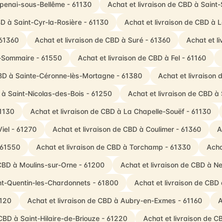
ppenai-sous-Bellême - 61130
Achat et livraison de CBD à Sain
BD à Saint-Cyr-la-Rosière - 61130
Achat et livraison de CBD à 
 61360
Achat et livraison de CBD à Suré - 61360
Achat et l
e-Sommaire - 61550
Achat et livraison de CBD à Fel - 61160
CBD à Sainte-Céronne-lès-Mortagne - 61380
Achat et livraison
 à Saint-Nicolas-des-Bois - 61250
Achat et livraison de CBD à 
61130
Achat et livraison de CBD à La Chapelle-Souëf - 61130
iel - 61270
Achat et livraison de CBD à Coulimer - 61360
A
 61550
Achat et livraison de CBD à Torchamp - 61330
Acha
 CBD à Moulins-sur-Orne - 61200
Achat et livraison de CBD à Ne
int-Quentin-les-Chardonnets - 61800
Achat et livraison de CBD
1120
Achat et livraison de CBD à Aubry-en-Exmes - 61160
A
 CBD à Saint-Hilaire-de-Briouze - 61220
Achat et livraison de C