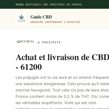
Aller au contenu principal
4182
BOUTIQUES CBD VÉRIFIÉES EN FRANCE
Guide CBD
ANNUAIRE INDÉPENDANT & MAGAZINE
ACCUEIL
À PROXIMITÉ
Achat et livraison de CB
- 61200
Les préjugés ont la vie dure et on entend fréque
une substance dangereuse. Cela prouve qu'il reste
marché hexagonal. Tout cela n’a pas de sens étan
France contient moins de 0,2 % de THC. Par consé
les véritables stupéfiants. Voilà qui est clair.