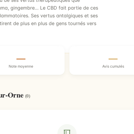
ndu de ses vertus thérapeutiques que
cuma, gingembre… Le CBD fait partie de ces
flammatoires. Ses vertus antalgiques et ses
tirent de plus en plus de gens tournés vers
—
—
Note moyenne
Avis cumulés
sur-Orne
(0)