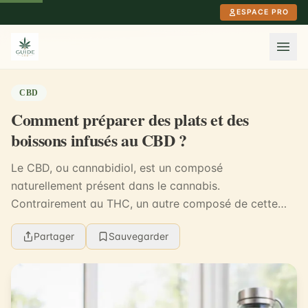
Aller au contenu principal
ESPACE PRO
CBD
Comment préparer des plats et des
boissons infusés au CBD ?
Le CBD, ou cannabidiol, est un composé
naturellement présent dans le cannabis.
Contrairement au THC, un autre composé de cette
plante, le CBD n'a pas d'effets psychoactifs et ne
Partager
Sauvegarder
provoque pas d'euphor...