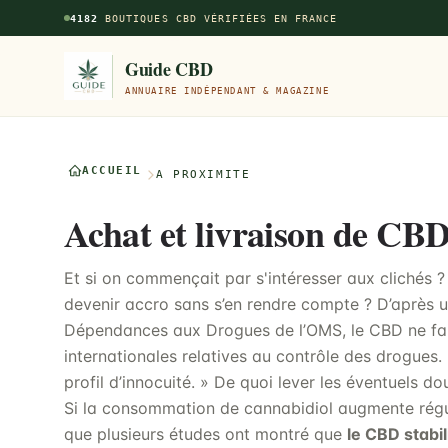
Aller au contenu principal
4182
BOUTIQUES CBD VÉRIFIÉES EN FRANCE
Guide CBD
ANNUAIRE INDÉPENDANT & MAGAZINE
ACCUEIL
À PROXIMITÉ
Achat et livraison de CBD
Et si on commençait par s'intéresser aux clichés 
devenir accro sans s’en rendre compte ? D’après u
Dépendances aux Drogues de l’OMS, le CBD ne fai
internationales relatives au contrôle des drogues. 
profil d’innocuité. » De quoi lever les éventuels do
Si la consommation de cannabidiol augmente régul
que plusieurs études ont montré que
le CBD stabil