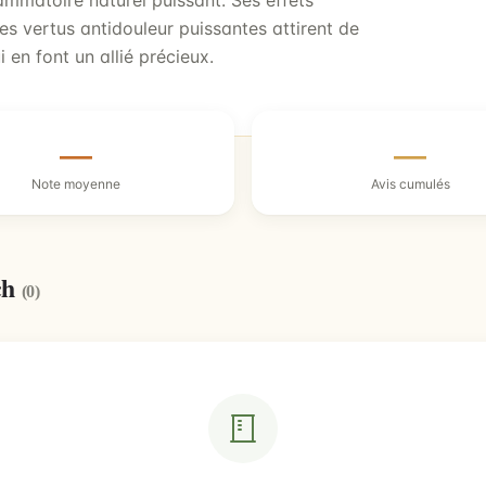
lammatoire naturel puissant. Ses effets
es vertus antidouleur puissantes attirent de
 en font un allié précieux.
—
—
Note moyenne
Avis cumulés
ch
(0)