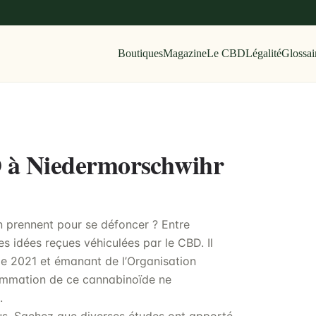
Boutiques
Magazine
Le CBD
Légalité
Glossai
D à Niedermorschwihr
en prennent pour se défoncer ? Entre
 idées reçues véhiculées par le CBD. Il
de 2021 et émanant de l’Organisation
ommation de ce cannabinoïde ne
.