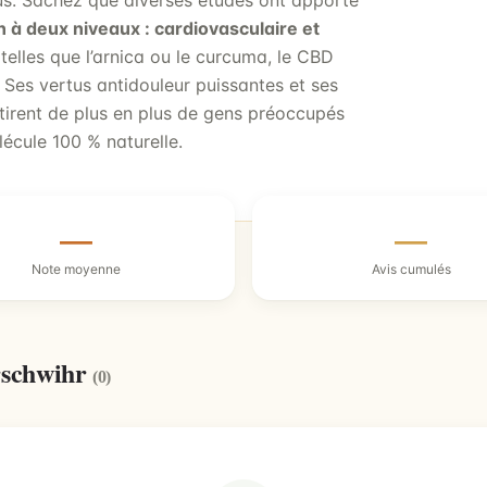
tus. Sachez que diverses études ont apporté
n à deux niveaux : cardiovasculaire et
 telles que l’arnica ou le curcuma, le CBD
. Ses vertus antidouleur puissantes et ses
ttirent de plus en plus de gens préoccupés
lécule 100 % naturelle.
—
—
Note moyenne
Avis cumulés
rschwihr
(0)