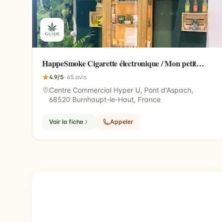
HappeSmoke Cigarette électronique / Mon petit
Herbier CBD
4.9/5
· 65 avis
Centre Commercial Hyper U, Pont d'Aspach,
68520 Burnhaupt-le-Haut, France
Voir la fiche
Appeler