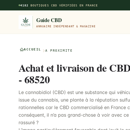
Aller au contenu principal
4182
BOUTIQUES CBD VÉRIFIÉES EN FRANCE
Guide CBD
ANNUAIRE INDÉPENDANT & MAGAZINE
ACCUEIL
À PROXIMITÉ
Achat et livraison de CB
- 68520
Le cannabidiol (CBD) est une substance qui véhicu
issue du cannabis, une plante à la réputation sulf
rationnelles car le CBD commercialisé en France 
conséquent, il n’a pas grand-chose à voir avec ce 
rassuré ?