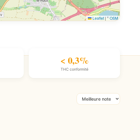
Leaflet
|
©
OSM
< 0,3%
THC conformité