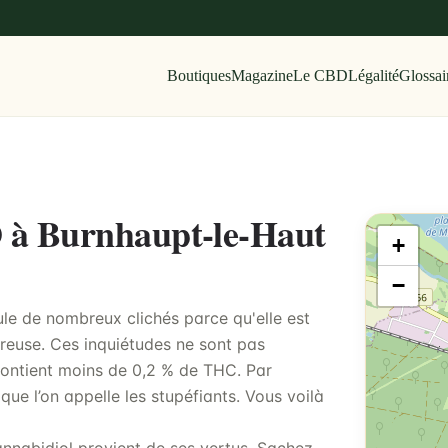
Boutiques
Magazine
Le CBD
Légalité
Glossai
D à Burnhaupt-le-Haut
+
−
le de nombreux clichés parce qu'elle est
ureuse. Ces inquiétudes ne sont pas
contient moins de 0,2 % de THC. Par
que l’on appelle les stupéfiants. Vous voilà