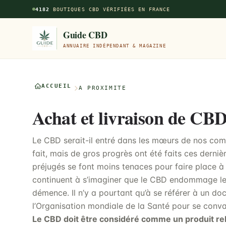
Aller au contenu principal
4182
BOUTIQUES CBD VÉRIFIÉES EN FRANCE
Guide CBD
ANNUAIRE INDÉPENDANT & MAGAZINE
ACCUEIL
À PROXIMITÉ
Achat et livraison de CB
Le CBD serait-il entré dans les mœurs de nos comp
fait, mais de gros progrès ont été faits ces derni
préjugés se font moins tenaces pour faire place à de
continuent à s’imaginer que le CBD endommage le
démence. Il n’y a pourtant qu’à se référer à un 
l’Organisation mondiale de la Santé pour se conva
Le CBD doit être considéré comme un produit re