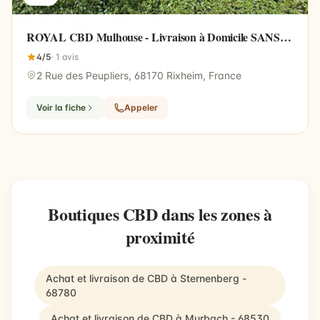
ROYAL CBD Mulhouse - Livraison à Domicile SANS
FRAIS 7/7
4/5
· 1 avis
2 Rue des Peupliers, 68170 Rixheim, France
Voir la fiche
Appeler
Boutiques CBD dans les zones à
proximité
Achat et livraison de CBD à Sternenberg -
68780
Achat et livraison de CBD à Murbach - 68530