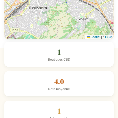
Leaflet
|
©
OSM
1
Boutiques CBD
4.0
Note moyenne
1