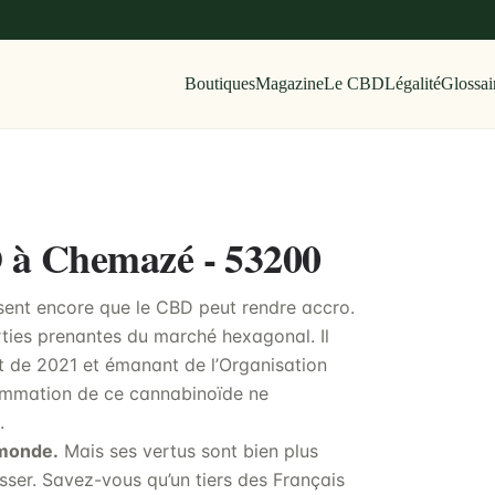
Boutiques
Magazine
Le CBD
Légalité
Glossai
D à Chemazé - 53200
sent encore que le CBD peut rendre accro.
arties prenantes du marché hexagonal. Il
t de 2021 et émanant de l’Organisation
ommation de ce cannabinoïde ne
.
 monde.
Mais ses vertus sont bien plus
esser. Savez-vous qu’un tiers des Français