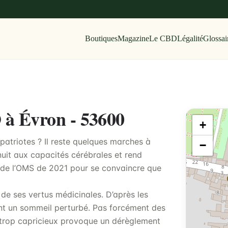
Boutiques
Magazine
Le CBD
Légalité
Glossai
 à Évron - 53600
+
atriotes ? Il reste quelques marches à
−
 nuit aux capacités cérébrales et rend
rt de l’OMS de 2021 pour se convaincre que
 de ses vertus médicinales. D’après les
ent un sommeil perturbé. Pas forcément des
trop capricieux provoque un dérèglement