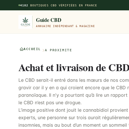
Aller au contenu principal
4182
BOUTIQUES CBD VÉRIFIÉES EN FRANCE
Guide CBD
ANNUAIRE INDÉPENDANT & MAGAZINE
ACCUEIL
À PROXIMITÉ
Achat et livraison de CBD
Le CBD serait-il entré dans les mœurs de nos comp
gravir car il y en a qui croient encore que le CBD
paranoïaque. Il n'y a pourtant qu’à lire un rappo
le CBD n’est pas une drogue.
L’image positive dont jouit le cannabidiol provient
experts, une personne sur trois aurait régulièrem
insomnies, mais au bout d’un moment un sommeil 