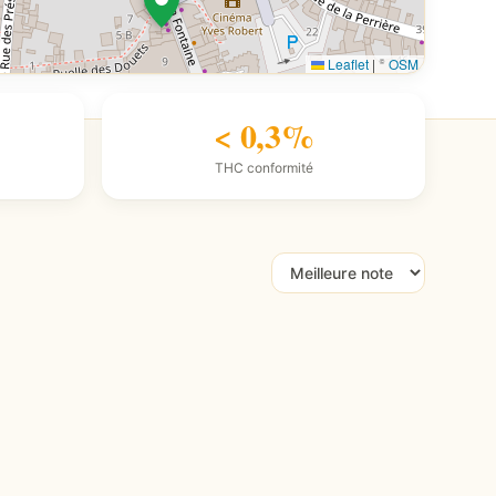
Leaflet
|
©
OSM
< 0,3%
THC conformité