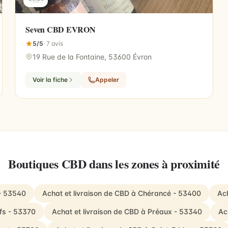
Seven CBD EVRON
5/5
· 7 avis
19 Rue de la Fontaine, 53600 Évron
Voir la fiche
Appeler
Boutiques CBD dans les zones à proximité
 - 53540
Achat et livraison de CBD à Chérancé - 53400
Ach
Ifs - 53370
Achat et livraison de CBD à Préaux - 53340
Ac