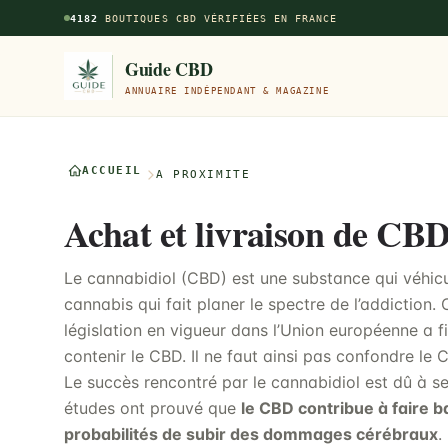
Aller au contenu principal
4182
BOUTIQUES CBD VÉRIFIÉES EN FRANCE
Guide CBD
ANNUAIRE INDÉPENDANT & MAGAZINE
ACCUEIL
À PROXIMITÉ
Achat et livraison de CB
Le cannabidiol (CBD) est une substance qui véhicul
cannabis qui fait planer le spectre de l’addiction.
législation en vigueur dans l’Union européenne a 
contenir le CBD. Il ne faut ainsi pas confondre le 
Le succès rencontré par le cannabidiol est dû à 
études ont prouvé que
le CBD contribue à faire ba
probabilités de subir des dommages cérébraux
.