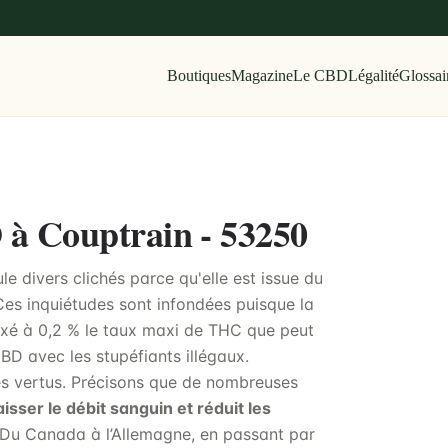
Boutiques
Magazine
Le CBD
Légalité
Glossai
D à Couptrain - 53250
e divers clichés parce qu'elle est issue du
 Ces inquiétudes sont infondées puisque la
fixé à 0,2 % le taux maxi de THC que peut
CBD avec les stupéfiants illégaux.
ses vertus. Précisons que de nombreuses
isser le débit sanguin et réduit les
 Du Canada à l’Allemagne, en passant par