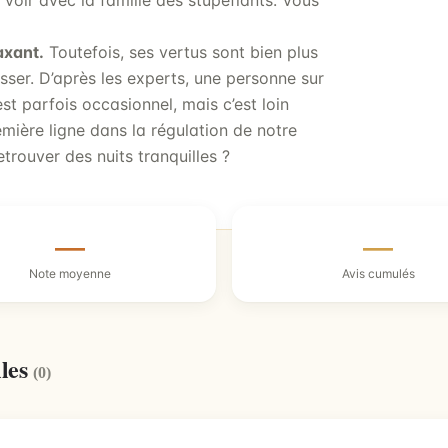
 voir avec la famille des stupéfiants. Vous
axant.
Toutefois, ses vertus sont bien plus
sser. D’après les experts, une personne sur
st parfois occasionnel, mais c’est loin
emière ligne dans la régulation de notre
etrouver des nuits tranquilles ?
—
—
Note moyenne
Avis cumulés
lles
(0)