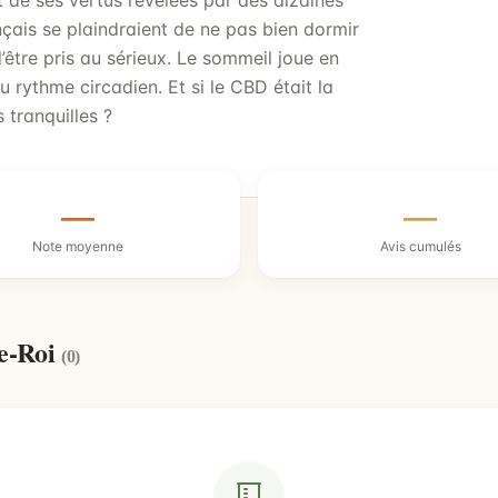
t de ses vertus révélées par des dizaines
nçais se plaindraient de ne pas bien dormir
être pris au sérieux. Le sommeil joue en
u rythme circadien. Et si le CBD était la
 tranquilles ?
—
—
Note moyenne
Avis cumulés
le-Roi
(0)