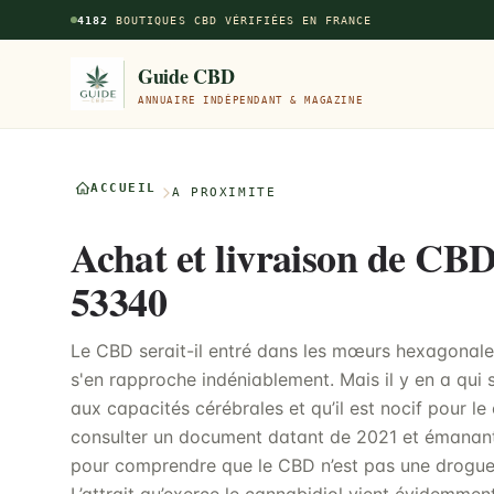
Aller au contenu principal
4182
BOUTIQUES CBD VÉRIFIÉES EN FRANCE
Guide CBD
ANNUAIRE INDÉPENDANT & MAGAZINE
ACCUEIL
À PROXIMITÉ
Achat et livraison de CB
53340
Le CBD serait-il entré dans les mœurs hexagonal
s'en rapproche indéniablement. Mais il y en a qui
aux capacités cérébrales et qu’il est nocif pour le 
consulter un document datant de 2021 et émanant
pour comprendre que le CBD n’est pas une drogue